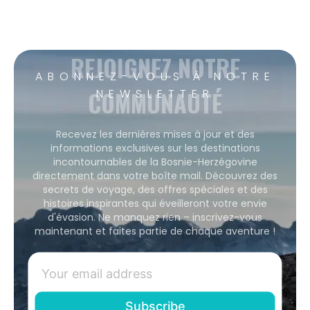
REJOIGNEZ NOTRE
ABONNEZ-VOUS À NOTRE
COMMUNAUTÉ
NEWSLETTER
Recevez les dernières mises à jour et des
informations exclusives sur les destinations
incontournables de la Bosnie-Herzégovine
directement dans votre boîte mail. Découvrez des
secrets de voyage, des offres spéciales et des
histoires inspirantes qui éveilleront votre envie
d'évasion. Ne manquez rien – inscrivez-vous
maintenant et faites partie de chaque aventure !