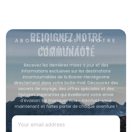
REJOIGNEZ NOTRE
ABONNEZ-VOUS À NOTRE
COMMUNAUTÉ
NEWSLETTER
Recevez les dernières mises à jour et des
informations exclusives sur les destinations
incontournables de la Bosnie-Herzégovine
directement dans votre boîte mail. Découvrez des
secrets de voyage, des offres spéciales et des
histoires inspirantes qui éveilleront votre envie
d'évasion. Ne manquez rien – inscrivez-vous
maintenant et faites partie de chaque aventure !