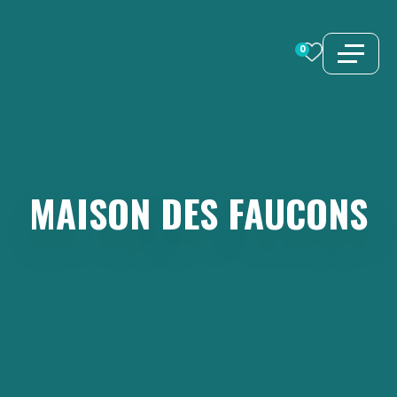
Aller
au
0
contenu
MAISON
DES
FAUCONS