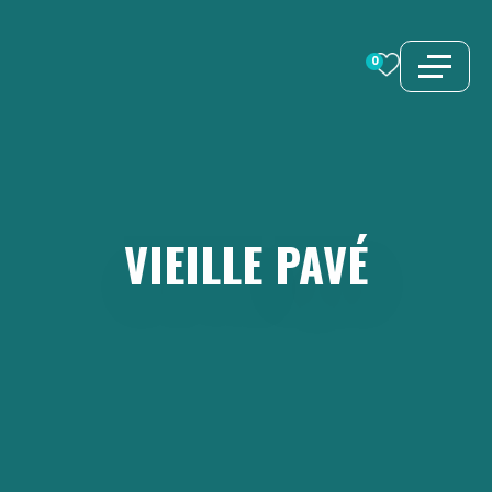
Aller
au
0
contenu
VIEILLE
PAVÉ