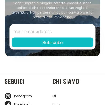
Scopri segreti di viaggio, offerte speciali e storie
ispiratrici che accenderanno la tua voglia di
avventura. Non perdere un colpo–iscriviti ora e fai
parte di ogni avventura!
SEGUICI
CHI SIAMO
Instagram
Di
Facebook
Blog