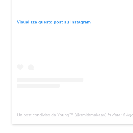
Visualizza questo post su Instagram
Un post condiviso da Young™ (@smithmakaay)
in data:
8 Ago 2