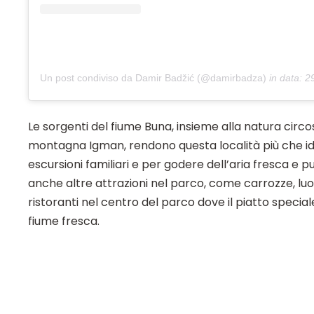
Un post condiviso da Damir Badžić (@damirbadza)
in data:
29 
Le sorgenti del fiume Buna, insieme alla natura circo
montagna Igman, rendono questa località più che i
escursioni familiari e per godere dell’aria fresca e pu
anche altre attrazioni nel parco, come carrozze, luo
ristoranti nel centro del parco dove il piatto speciale
fiume fresca.