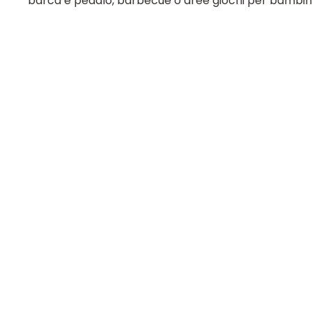
barca e pedalò, barbecue o aree giochi per bambini