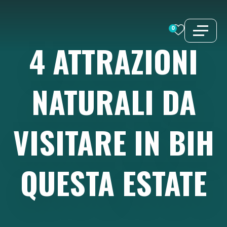
Vai
al
0
contenuto
4
ATTRAZIONI
NATURALI
DA
VISITARE
IN
BIH
QUESTA
ESTATE