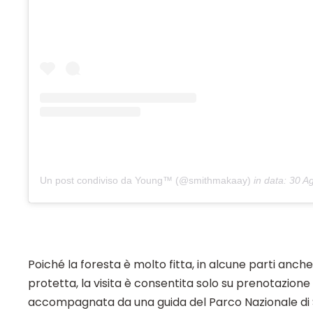
Un post condiviso da Young™ (@smithmakaay)
in data:
30 Ago 
Poiché la foresta è molto fitta, in alcune parti anche
protetta, la visita è consentita solo su prenotazione
accompagnata da una guida del Parco Nazionale di 