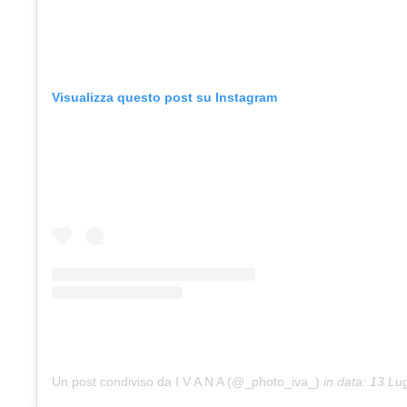
Visualizza questo post su Instagram
Un post condiviso da I V A N A (@_photo_iva_)
in data:
13 Lug 2