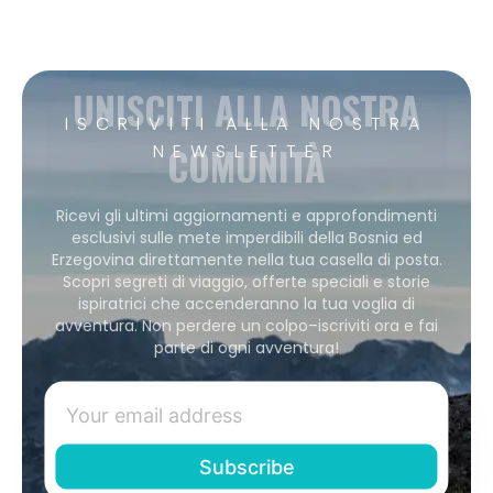
UNISCITI ALLA NOSTRA
ISCRIVITI ALLA NOSTRA
COMUNITÀ
NEWSLETTER
Ricevi gli ultimi aggiornamenti e approfondimenti
esclusivi sulle mete imperdibili della Bosnia ed
Erzegovina direttamente nella tua casella di posta.
Scopri segreti di viaggio, offerte speciali e storie
ispiratrici che accenderanno la tua voglia di
avventura. Non perdere un colpo–iscriviti ora e fai
parte di ogni avventura!