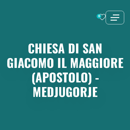
Vai
al
0
contenuto
CHIESA
DI
SAN
GIACOMO
IL
MAGGIORE
(APOSTOLO)
-
MEDJUGORJE