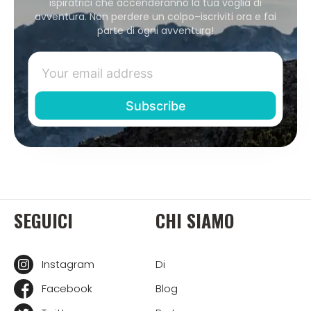
ispiratrici che accenderanno la tua voglia di
avventura. Non perdere un colpo–iscriviti ora e fai
parte di ogni avventura!
SEGUICI
CHI SIAMO
Instagram
Di
Facebook
Blog