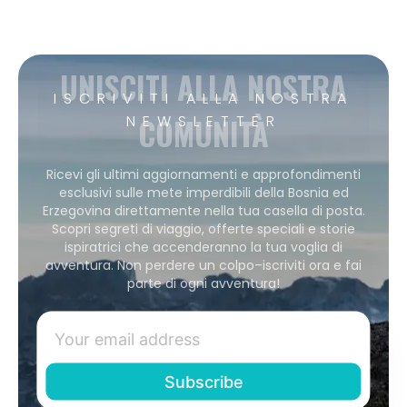
UNISCITI ALLA NOSTRA
ISCRIVITI ALLA NOSTRA
COMUNITÀ
NEWSLETTER
Ricevi gli ultimi aggiornamenti e approfondimenti
esclusivi sulle mete imperdibili della Bosnia ed
Erzegovina direttamente nella tua casella di posta.
Scopri segreti di viaggio, offerte speciali e storie
ispiratrici che accenderanno la tua voglia di
avventura. Non perdere un colpo–iscriviti ora e fai
parte di ogni avventura!