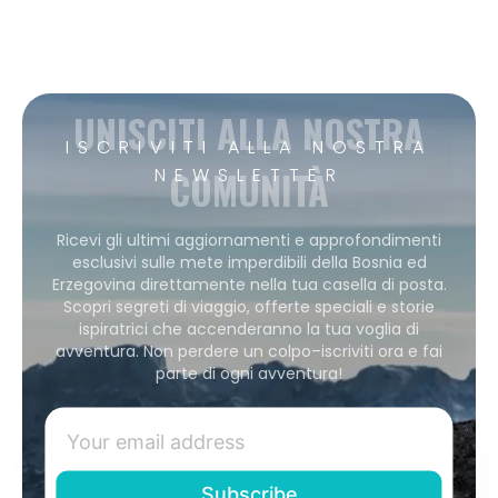
UNISCITI ALLA NOSTRA
ISCRIVITI ALLA NOSTRA
COMUNITÀ
NEWSLETTER
Ricevi gli ultimi aggiornamenti e approfondimenti
esclusivi sulle mete imperdibili della Bosnia ed
Erzegovina direttamente nella tua casella di posta.
Scopri segreti di viaggio, offerte speciali e storie
ispiratrici che accenderanno la tua voglia di
avventura. Non perdere un colpo–iscriviti ora e fai
parte di ogni avventura!