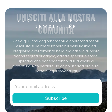
UNISCITI ALLA NOSTRA
ISCRIVITI ALLA NOSTRA
COMUNITÀ
NEWSLETTER
Ricevi gli ultimi aggiornamenti e approfondimenti
esclusivi sulle mete imperdibili della Bosnia ed
Erzegovina direttamente nella tua casella di posta.
Scopri segreti di viaggio, offerte speciali e storie
ispiratrici che accenderanno la tua voglia di
avventura. Non perdere un colpo–iscriviti ora e fai
parte di ogni avventura!