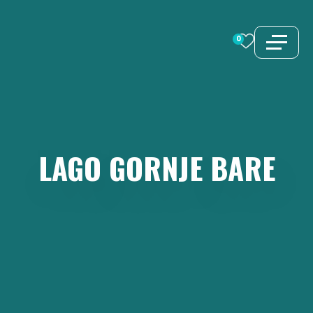
Vai
al
0
contenuto
LAGO
GORNJE
BARE