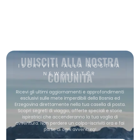
UNISCITI ALLA NOSTRA
ISCRIVITI ALLA NOSTRA
COMUNITÀ
NEWSLETTER
Ricevi gli ultimi aggiornamenti e approfondimenti
esclusivi sulle mete imperdibili della Bosnia ed
Erzegovina direttamente nella tua casella di posta.
Scopri segreti di viaggio, offerte speciali e storie
ispiratrici che accenderanno la tua voglia di
avventura. Non perdere un colpo–iscriviti ora e fai
parte di ogni avventura!