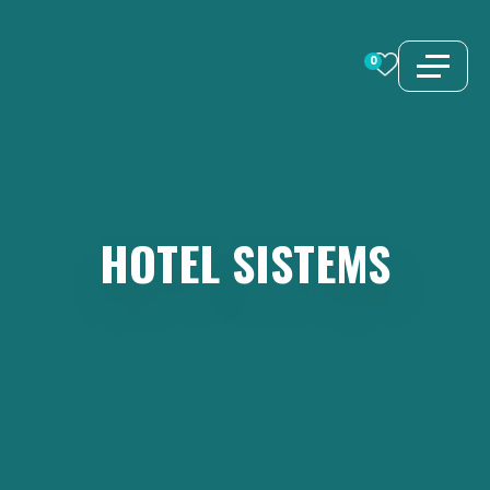
Vai
al
0
contenuto
HOTEL
SISTEMS