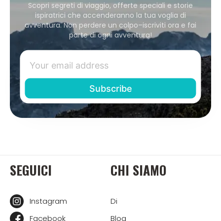
Scopri segreti di viaggio, offerte speciali e storie
ispiratrici che accenderanno la tua voglia di
avventura. Non perdere un colpo–iscriviti ora e fai
parte di ogni avventura!
SEGUICI
CHI SIAMO
Instagram
Di
Facebook
Blog