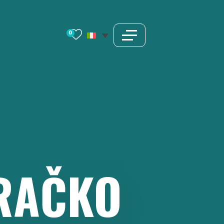
0
RAČKO