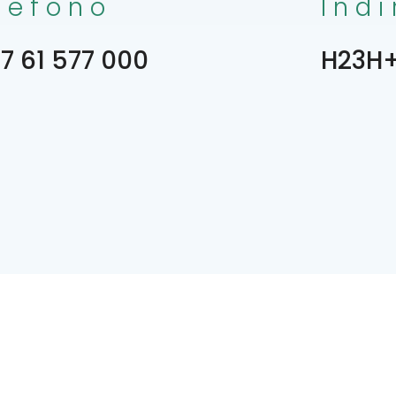
lefono
Indi
7 61 577 000
H23H+