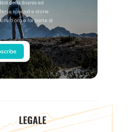
bili della Bosnia ed
ferte speciali e storie
iviti ora e fai parte di
LEGALE