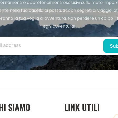
ggiornamenti e approfondimenti esclusivi sulle mete imperdi
e nella tua casella di posta. Scopri segreti di viaggio, of
ranno la tua voglia di avventura. Non perdere un colpo–iscr
ogni avventura!
HI SIAMO
LINK UTILI