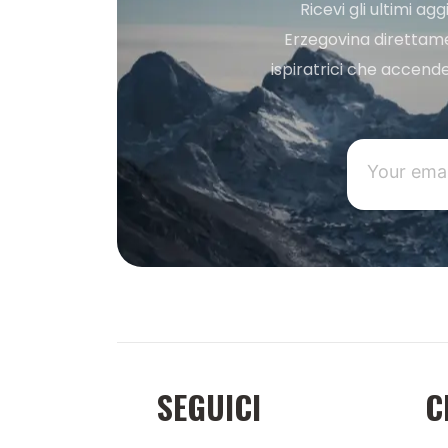
Ricevi gli ultimi a
Erzegovina direttament
ispiratrici che accende
SEGUICI
C