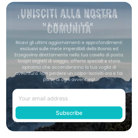
UNISCITI ALLA NOSTRA
ISCRIVITI ALLA NOSTRA
COMUNITÀ
NEWSLETTER
Ricevi gli ultimi aggiornamenti e approfondimenti
esclusivi sulle mete imperdibili della Bosnia ed
Erzegovina direttamente nella tua casella di posta.
Scopri segreti di viaggio, offerte speciali e storie
ispiratrici che accenderanno la tua voglia di
avventura. Non perdere un colpo–iscriviti ora e fai
parte di ogni avventura!