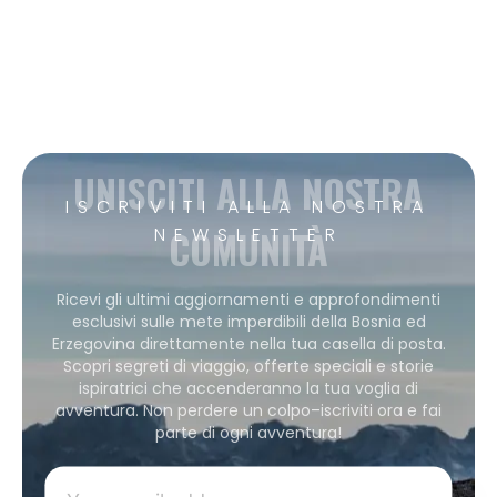
UNISCITI ALLA NOSTRA
ISCRIVITI ALLA NOSTRA
COMUNITÀ
NEWSLETTER
Ricevi gli ultimi aggiornamenti e approfondimenti
esclusivi sulle mete imperdibili della Bosnia ed
Erzegovina direttamente nella tua casella di posta.
Scopri segreti di viaggio, offerte speciali e storie
ispiratrici che accenderanno la tua voglia di
avventura. Non perdere un colpo–iscriviti ora e fai
parte di ogni avventura!