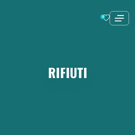
Vai
al
0
contenuto
RIFIUTI