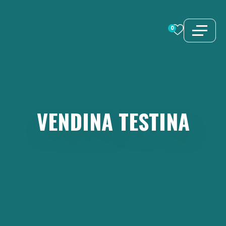
Vai
al
0
contenuto
VENDINA
TESTINA