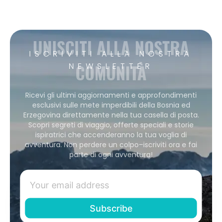
UNISCITI ALLA NOSTRA
ISCRIVITI ALLA NOSTRA
COMUNITÀ
NEWSLETTER
Ricevi gli ultimi aggiornamenti e approfondimenti
esclusivi sulle mete imperdibili della Bosnia ed
Erzegovina direttamente nella tua casella di posta.
Scopri segreti di viaggio, offerte speciali e storie
ispiratrici che accenderanno la tua voglia di
avventura. Non perdere un colpo–iscriviti ora e fai
parte di ogni avventura!