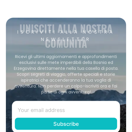
UNISCITI ALLA NOSTRA
ISCRIVITI ALLA NOSTRA
COMUNITÀ
NEWSLETTER
Ricevi gli ultimi aggiornamenti e approfondimenti
esclusivi sulle mete imperdibili della Bosnia ed
Erzegovina direttamente nella tua casella di posta.
Scopri segreti di viaggio, offerte speciali e storie
ispiratrici che accenderanno la tua voglia di
avventura. Non perdere un colpo–iscriviti ora e fai
parte di ogni avventura!