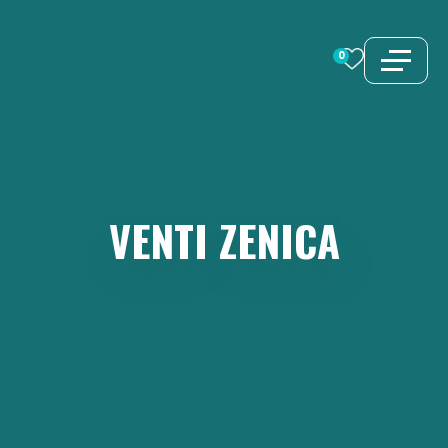
Vai
al
0
contenuto
VENTI
ZENICA