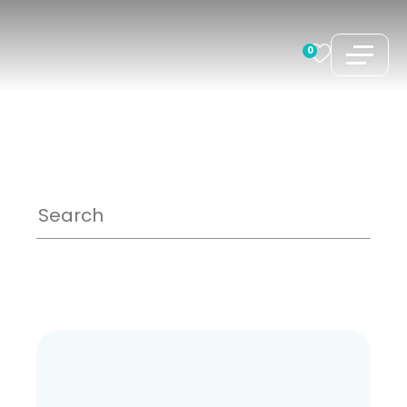
コ
ン
0
テ
ン
ツ
へ
ス
キ
ッ
プ