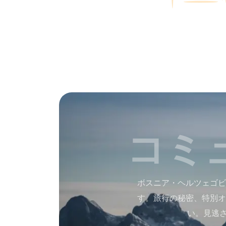
コミ
ボスニア・ヘルツェゴビ
す。旅行の秘密、特別オ
い。見逃