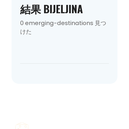
結果 BIJELJINA
0 emerging-destinations 見つ
けた