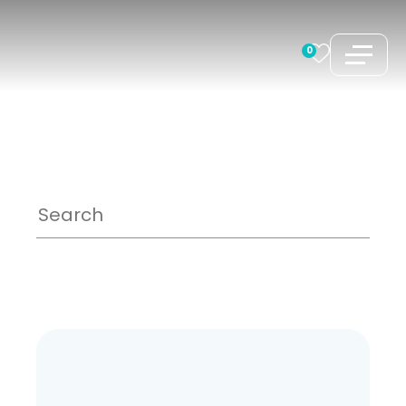
コ
ン
0
テ
ン
ツ
へ
ス
キ
ッ
プ