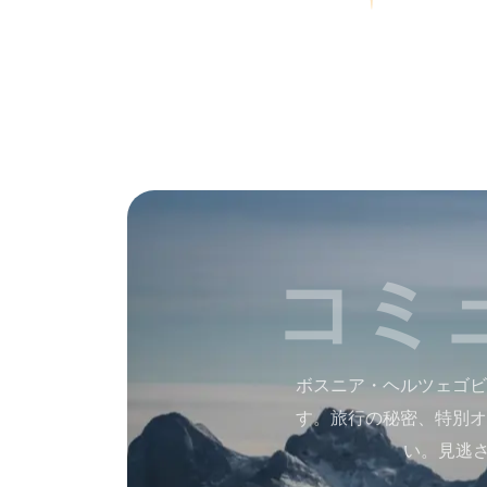
コミ
ボスニア・ヘルツェゴビ
す。旅行の秘密、特別オ
い。見逃