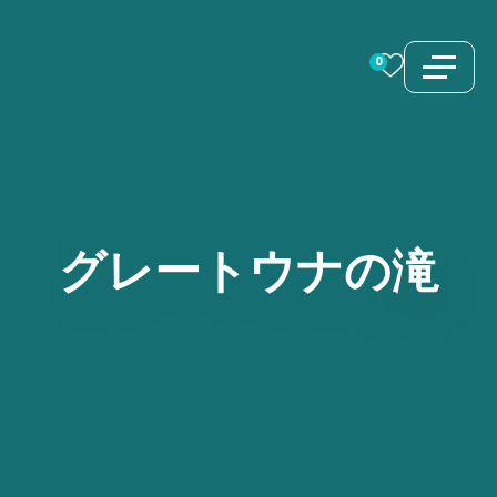
コ
ン
0
テ
ン
ツ
へ
ス
グレートウナの滝
キ
ッ
プ