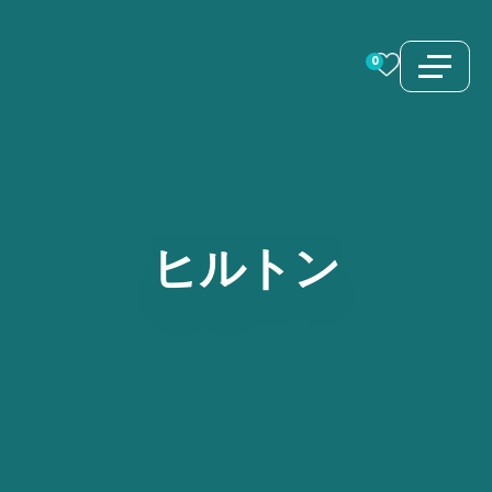
コ
ン
0
テ
ン
ツ
へ
ス
ヒルトン
キ
ッ
プ