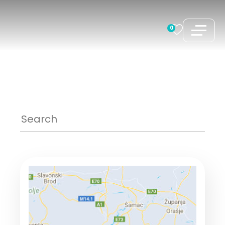
コ
ン
0
テ
ン
ツ
へ
ス
キ
ッ
プ