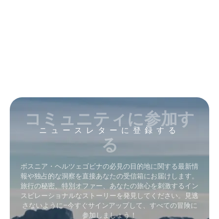
コミュニティに参加す
ニュースレターに登録する
る
ボスニア・ヘルツェゴビナの必見の目的地に関する最新情
報や独占的な洞察を直接あなたの受信箱にお届けします。
旅行の秘密、特別オファー、あなたの旅心を刺激するイン
スピレーショナルなストーリーを発見してください。見逃
さないように–今すぐサインアップして、すべての冒険に
参加しましょう！