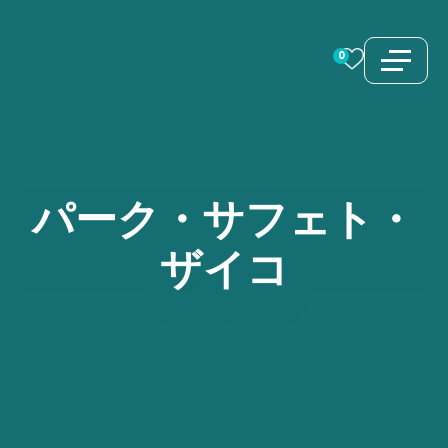
コ
ン
0
テ
ン
ツ
へ
ス
パーク・サフェト・
キ
ザイコ
ッ
プ