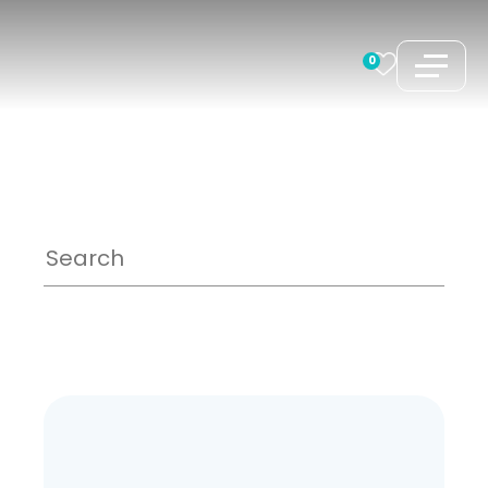
コ
ン
0
テ
ン
ツ
へ
ス
キ
ッ
プ