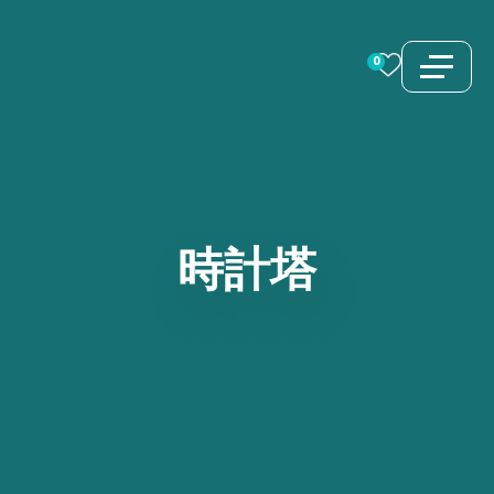
コ
ン
0
テ
ン
ツ
へ
ス
時計塔
キ
ッ
プ