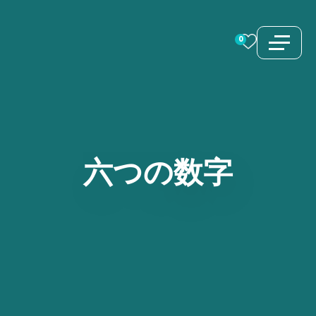
コ
ン
0
テ
ン
ツ
へ
ス
六つの数字
キ
ッ
プ