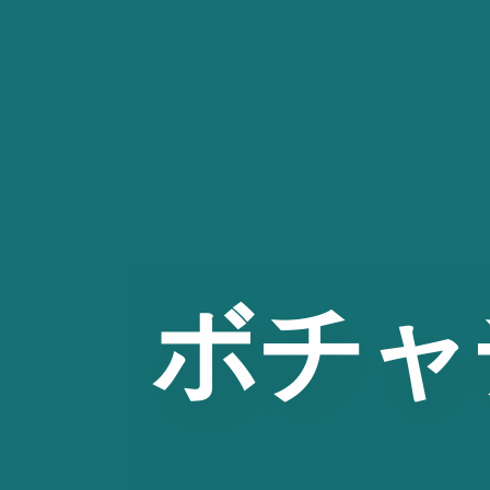
コ
ン
テ
ン
ツ
へ
ス
キ
ッ
ボチャ
プ