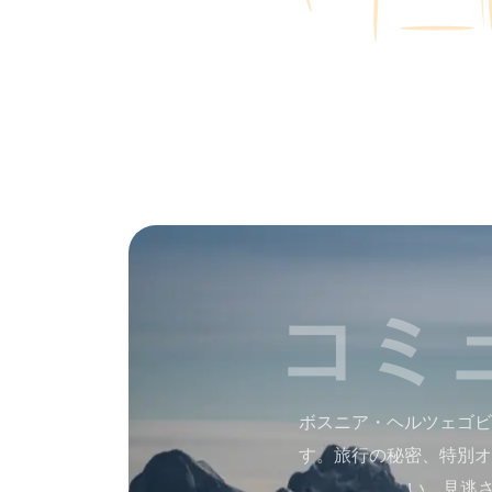
コミ
ボスニア・ヘルツェゴビ
す。旅行の秘密、特別オ
い。見逃