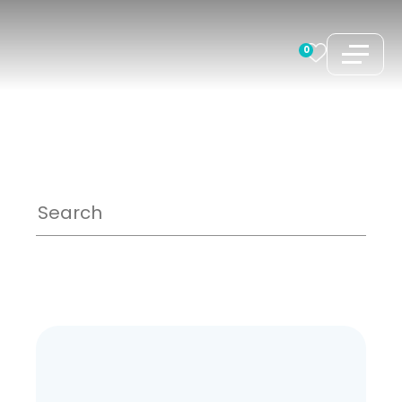
コ
ン
0
テ
ン
ツ
へ
ス
キ
ッ
プ