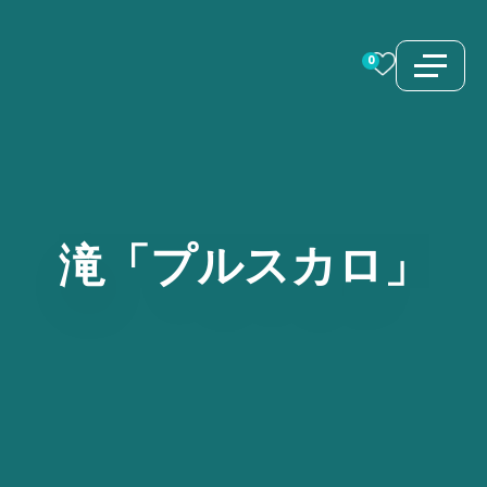
コ
ン
0
テ
ン
ツ
へ
ス
滝「プルスカロ」
キ
ッ
プ