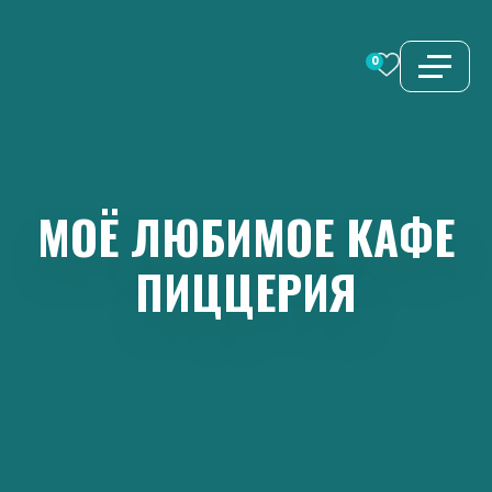
Перейти
к
0
содержимому
МОЁ
ЛЮБИМОЕ
КАФЕ
ПИЦЦЕРИЯ