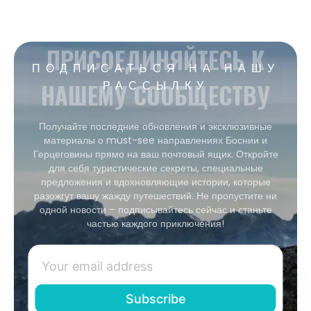
ПРИСОЕДИНЯЙТЕСЬ К
ПОДПИСАТЬСЯ НА НАШУ
НАШЕМУ СООБЩЕСТВУ
РАССЫЛКУ
Получайте последние обновления и эксклюзивные
материалы о must-see направлениях Боснии и
Герцеговины прямо на ваш почтовый ящик. Откройте
для себя туристические секреты, специальные
предложения и вдохновляющие истории, которые
разожгут вашу жажду путешествий. Не пропустите ни
одной новости – подписывайтесь сейчас и станьте
частью каждого приключения!