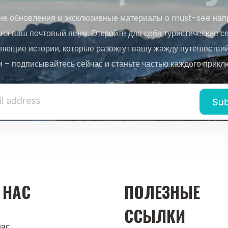
ие обновления и эксклюзивные материалы о must-see нап
на ваш почтовый ящик. Откройте для себя туристические с
яющие истории, которые разожгут вашу жажду путешествий.
и – подписывайтесь сейчас и станьте частью каждого прикл
 НАС
ПОЛЕЗНЫЕ
ССЫЛКИ
нас