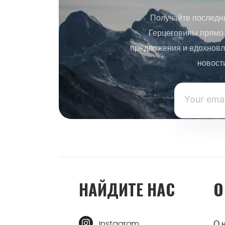
Получайте последн
Герцеговины прямо 
предложения и вдохновл
новост
НАЙДИТЕ НАС
О
Instagram
О 