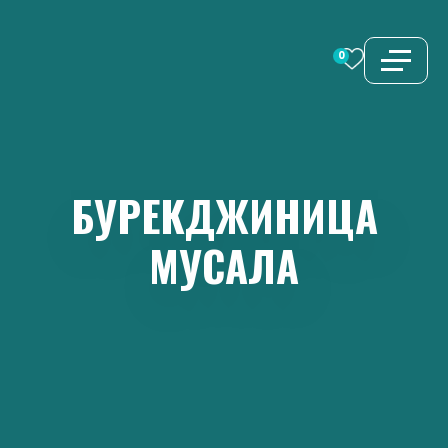
Перейти
к
0
содержимому
БУРЕКДЖИНИЦА
МУСАЛА