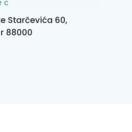
ес
te Starčevića 60,
r 88000