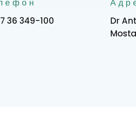
лефон
Адр
7 36 349-100
Dr An
Mosta