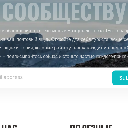
СООБЩЕСТВУ
ие обновления и эксклюзивные материалы о must-see нап
на ваш почтовый ящик. Откройте для себя туристические с
яющие истории, которые разожгут вашу жажду путешествий.
и – подписывайтесь сейчас и станьте частью каждого прикл