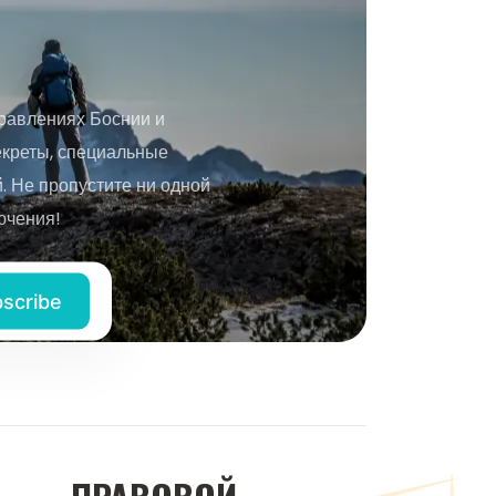
равлениях Боснии и
екреты, специальные
 Не пропустите ни одной
ючения!