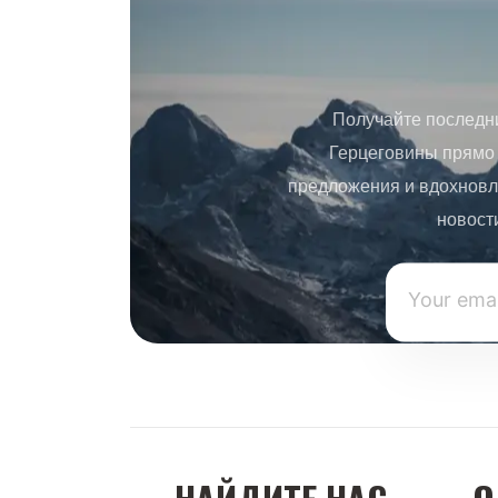
Получайте последн
Герцеговины прямо 
предложения и вдохновл
новост