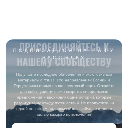
ПРИСОЕДИНЯЙТЕСЬ К
ПОДПИСАТЬСЯ НА НАШУ
НАШЕМУ СООБЩЕСТВУ
РАССЫЛКУ
Получайте последние обновления и эксклюзивные
материалы о must-see направлениях Боснии и
Герцеговины прямо на ваш почтовый ящик. Откройте
для себя туристические секреты, специальные
предложения и вдохновляющие истории, которые
разожгут вашу жажду путешествий. Не пропустите ни
одной новости – подписывайтесь сейчас и станьте
частью каждого приключения!