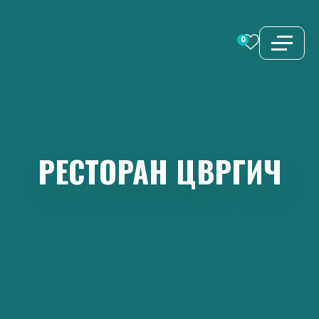
Перейти
к
0
содержимому
РЕСТОРАН
ЦВРГИЧ