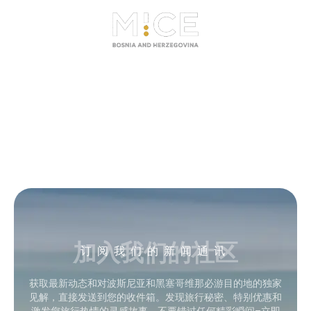
加入我们的社区
订阅我们的新闻通讯
获取最新动态和对波斯尼亚和黑塞哥维那必游目的地的独家
见解，直接发送到您的收件箱。发现旅行秘密、特别优惠和
激发您旅行热情的灵感故事。不要错过任何精彩瞬间–立即