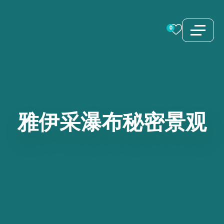
跳
至
0
内
容
雅伊采瀑布秘密景观