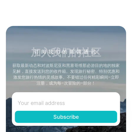
加入我们的社区
订阅我们的新闻通讯
获取最新动态和对波斯尼亚和黑塞哥维那必游目的地的独家
见解，直接发送到您的收件箱。发现旅行秘密、特别优惠和
激发您旅行热情的灵感故事。不要错过任何精彩瞬间–立即
注册，成为每–次冒险的–部分！