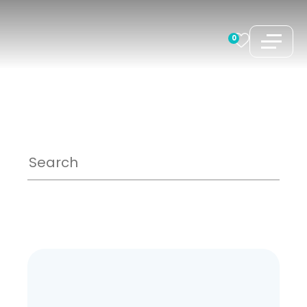
跳
至
0
内
容