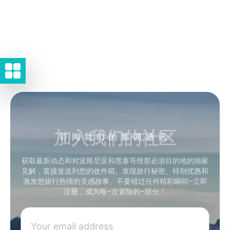
加入我们的社区
订阅我们的新闻通讯
获取最新动态和对波斯尼亚和黑塞哥维那必游目的地的独家
见解，直接发送到您的收件箱。发现旅行秘密、特别优惠和
激发您旅行热情的灵感故事。不要错过任何精彩瞬间–立即
注册，成为每–次冒险的–部分！