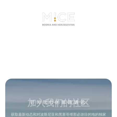
加入我们的社区
订阅我们的新闻通讯
获取最新动态和对波斯尼亚和黑塞哥维那必游目的地的独家