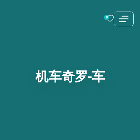
跳
至
0
内
容
机车奇罗-车