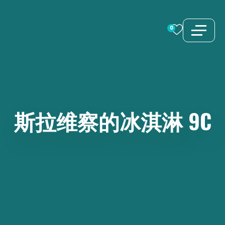
跳
至
0
内
容
斯拉维察的冰淇淋
9C