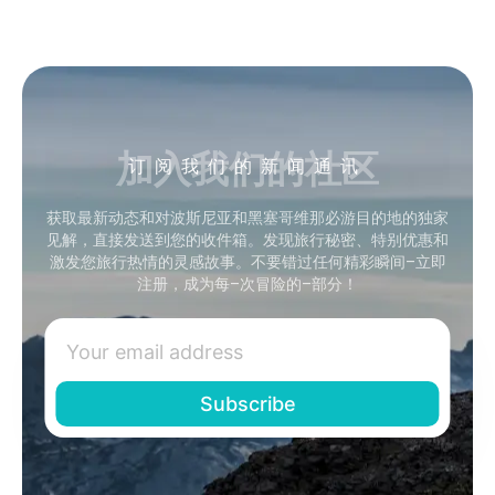
加入我们的社区
订阅我们的新闻通讯
获取最新动态和对波斯尼亚和黑塞哥维那必游目的地的独家
见解，直接发送到您的收件箱。发现旅行秘密、特别优惠和
激发您旅行热情的灵感故事。不要错过任何精彩瞬间–立即
注册，成为每–次冒险的–部分！