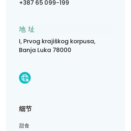
+387 65 099-199
地址
I, Prvog krajiškog korpusa,
Banja Luka 78000
细节
甜食