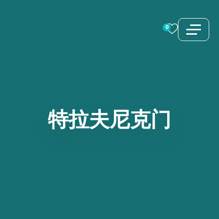
跳
至
0
内
容
特拉夫尼克门