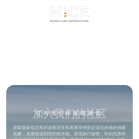
加入我们的社区
订阅我们的新闻通讯
获取最新动态和对波斯尼亚和黑塞哥维那必游目的地的独家
见解，直接发送到您的收件箱。发现旅行秘密、特别优惠和