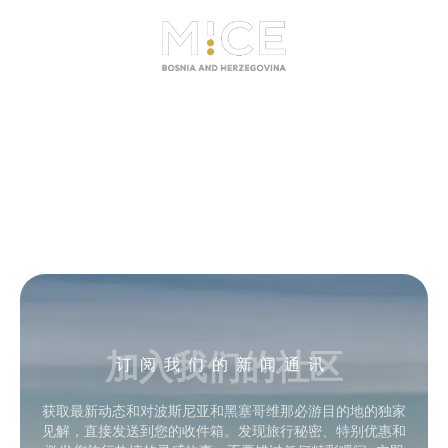
加入我们的社区
订阅我们的新闻通讯
获取最新动态和对波斯尼亚和黑塞哥维那必游目的地的独家
见解，直接发送到您的收件箱。发现旅行秘密、特别优惠和