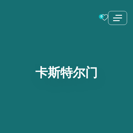
跳
至
0
内
容
卡斯特尔门