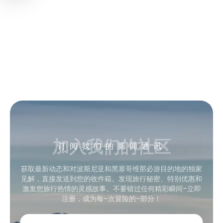
加入我们的社区
订阅我们的新闻通讯
获取最新动态和对波斯尼亚和黑塞哥维那必游目的地的独家
见解，直接发送到您的收件箱。发现旅行秘密、特别优惠和
激发您旅行热情的灵感故事。不要错过任何精彩瞬间–立即
注册，成为每–次冒险的–部分！