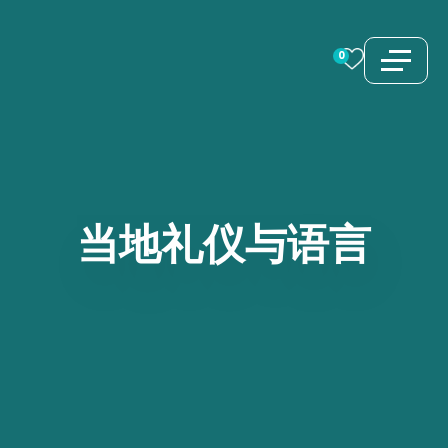
跳
至
0
内
容
当地礼仪与语言