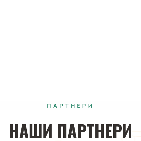
ПAРТНEРИ
НAШИ
ПAРТНEРИ