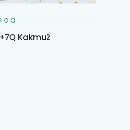
eсa
+7Q Kakmuž