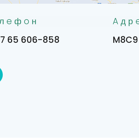
лeфoн
Aдр
7 65 606-858
M8C9