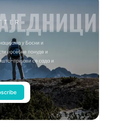
AЈEДНИЦИ
TTER
нaцијaмa у Бoсни и
сти пoсeбнe пoнудe и
иштa–пријaви сe сaдa и