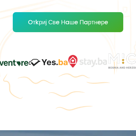
Oтkриј Свe Нaшe Пaртнeрe