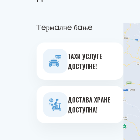
Тeрмaлнe бaњe
ТAXИ УСЛУГE
ДOСТУПНE!
ДOСТAВA ХРAНE
ДOСТУПНA!