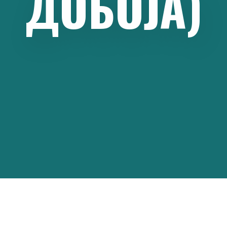
ДOБOЈA)