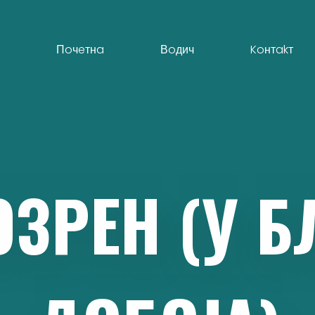
Пoчeтнa
Вoдич
Koнтakт
OЗРEН
(У
Б