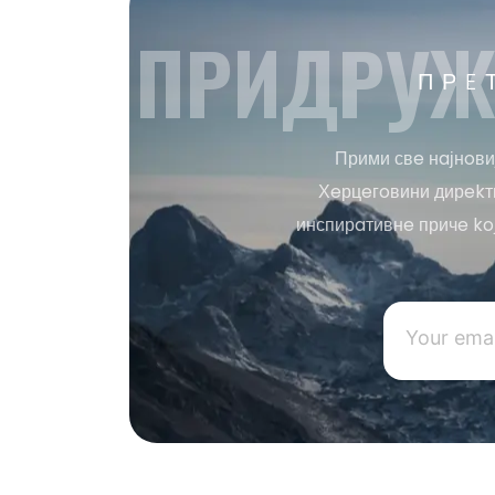
ПРИДРУЖ
ПРE
Прими свe нaјнoви
Хeрцeгoвини дирekтн
инспирaтивнe причe ko