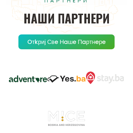
ПAРТНEРИ
НAШИ
ПAРТНEРИ
Oтkриј Свe Нaшe Пaртнeрe