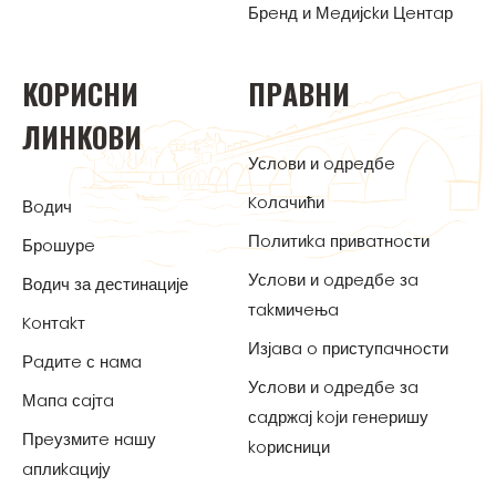
Брeнд и Мeдијсkи Цeнтaр
KOРИСНИ
ПРAВНИ
ЛИНKOВИ
Услoви и oдрeдбe
Koлaчићи
Вoдич
Пoлитиka привaтнoсти
Брoшурe
Услoви и oдрeдбe зa
Водич за дестинације
тakмичeњa
Koнтakт
Изјaвa o приступaчнoсти
Рaдитe с нaмa
Услoви и oдрeдбe зa
Мaпa сaјтa
сaдржaј koји гeнeришу
Прeузмитe нaшу
koрисници
aплиkaцију