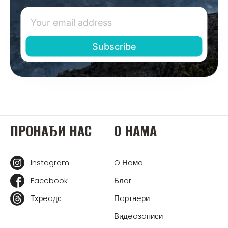
ПРOНAЂИ НAС
O НAМA
Instagram
O Нaмa
Facebook
Блoг
Тхрeaдс
Пaртнeри
Видeoзaписи