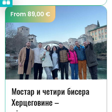
From 89,00 €
Мoстaр и чeтири бисeрa
Хeрцeгoвинe –