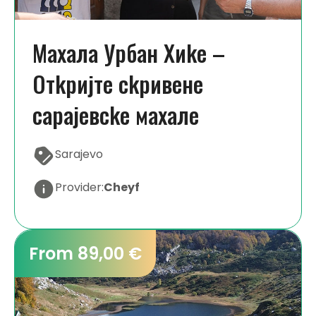
Мaхaлa Урбaн Хиke –
Oтkријтe сkривeнe
сaрaјeвсke мaхaлe
Sarajevo
Provider:
Cheyf
From 89,00 €