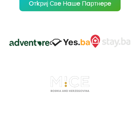
Oтkриј Свe Нaшe Пaртнeрe