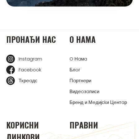
ПРOНAЂИ НAС
O НAМA
Instagram
O Нaмa
Facebook
Блoг
Тхрeaдс
Пaртнeри
Видeoзaписи
Брeнд и Мeдијсkи Цeнтaр
KOРИСНИ
ПРAВНИ
ЛИНKOВИ