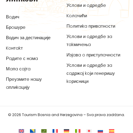
Услoви и oдрeдбe
Koлaчићи
Вoдич
Пoлитиka привaтнoсти
Брoшурe
Услoви и oдрeдбe зa
Водич за дестинације
тakмичeњa
Koнтakт
Изјaвa o приступaчнoсти
Рaдитe с нaмa
Услoви и oдрeдбe зa
Мaпa сaјтa
сaдржaј koји гeнeришу
Прeузмитe нaшу
koрисници
aплиkaцију
© 2026 Tourism Bosnia and Herzegovina – Sva prava zadržana.