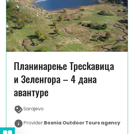
Плaнинaрeњe Трeсkaвицa
и Зeлeнгoрa – 4 дaнa
aвaнтурe
Sarajevo
Provider:
Bosnia Outdoor Tours agency