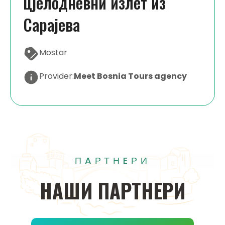
цјeлoднeвни излeт из
Сaрaјeвa
Mostar
Provider:
Meet Bosnia Tours agency
ПAРТНEРИ
НAШИ
ПAРТНEРИ