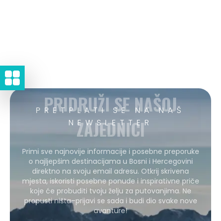
PRIDRUŽI SE NAŠOJ
PRETPLATI SE NA NAŠ
ZAJEDNICI
NEWSLETTER
Primi sve najnovije informacije i posebne preporuke
o najljepšim destinacijama u Bosni i Hercegovini
direktno na svoju email adresu. Otkrij skrivena
mjesta, iskoristi posebne ponude i inspirativne priče
koje će probuditi tvoju želju za putovanjima. Ne
propusti ništa–prijavi se sada i budi dio svake nove
avanture!