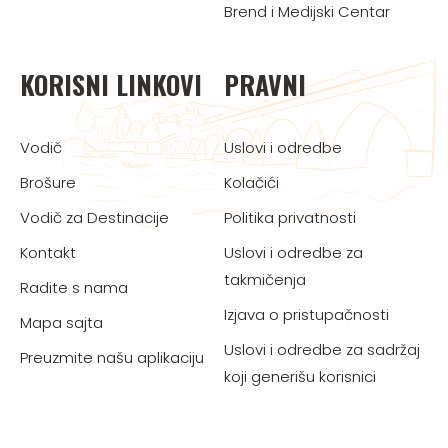
Brend i Medijski Centar
KORISNI LINKOVI
PRAVNI
Vodič
Uslovi i odredbe
Brošure
Kolačići
Vodič za Destinacije
Politika privatnosti
Kontakt
Uslovi i odredbe za
takmičenja
Radite s nama
Izjava o pristupačnosti
Mapa sajta
Uslovi i odredbe za sadržaj
Preuzmite našu aplikaciju
koji generišu korisnici