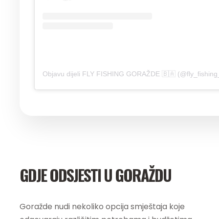
Objavu dijeli FLY FISHING GORAŽDE 🇧🇦 (@fly_fishing
GDJE ODSJESTI U GORAŽDU
Goražde nudi nekoliko opcija smještaja koje