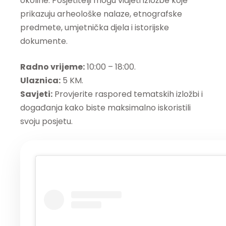
okoline. Posjetitelji mogu vidjeti izložbe koje
prikazuju arheološke nalaze, etnografske
predmete, umjetnička djela i istorijske
dokumente.
Radno vrijeme:
10:00 – 18:00.
Ulaznica:
5 KM.
Savjeti:
Provjerite raspored tematskih izložbi i
događanja kako biste maksimalno iskoristili
svoju posjetu.