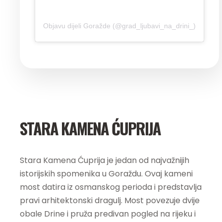
Objavu dijeli Goražde (@grad_ljubavi_na_drini_)
STARA KAMENA ĆUPRIJA
Stara Kamena Ćuprija je jedan od najvažnijih
istorijskih spomenika u Goraždu. Ovaj kameni
most datira iz osmanskog perioda i predstavlja
pravi arhitektonski dragulj. Most povezuje dvije
obale Drine i pruža predivan pogled na rijeku i