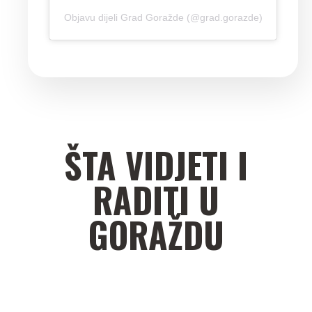
Objavu dijeli Grad Goražde (@grad.gorazde)
ŠTA VIDJETI I
RADITI U
GORAŽDU