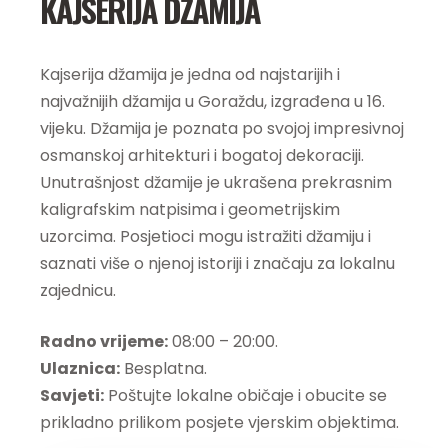
KAJSERIJA DŽAMIJA
Kajserija džamija je jedna od najstarijih i
najvažnijih džamija u Goraždu, izgrađena u 16.
vijeku. Džamija je poznata po svojoj impresivnoj
osmanskoj arhitekturi i bogatoj dekoraciji.
Unutrašnjost džamije je ukrašena prekrasnim
kaligrafskim natpisima i geometrijskim
uzorcima. Posjetioci mogu istražiti džamiju i
saznati više o njenoj istoriji i značaju za lokalnu
zajednicu.
Radno vrijeme:
08:00 – 20:00.
Ulaznica:
Besplatna.
Savjeti:
Poštujte lokalne običaje i obucite se
prikladno prilikom posjete vjerskim objektima.