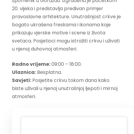
spomenik u Goraždu. Izgrađena je početkom
20. vijeka i predstavlja predivan primjer
pravoslavne arhitekture. Unutrašnjost crkve je
bogato ukrašena freskama i ikonama koje
prikazuju vjerske motive i scene iz života
svetaca. Posjetioci mogu istražiti crkvu i uživati
u njenoj duhovnoj atmosferi.
Radno vrijeme:
09:00 – 18:00.
Ulaznica:
Besplatna.
Savjeti:
Posjetite crkvu tokom dana kako
biste uživali u njenoj unutrašnjoj ljepoti i mirnoj
atmosferi.