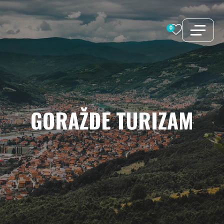
Preskoči
na
0
sadržaj
GORAŽDE
TURIZAM