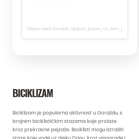
Objavu dijeli Goražde (@grad_ljubavi_na_drini_)
BICIKLIZAM
Biciklizam je popularna aktivnost u Goraždu, s
brojnim biciklističkim stazama koje prolaze
kroz prekrasne pejzaže. Biciklisti mogu istražiti
staze koje vode uz rijeku Drinu, kroz vinograde i