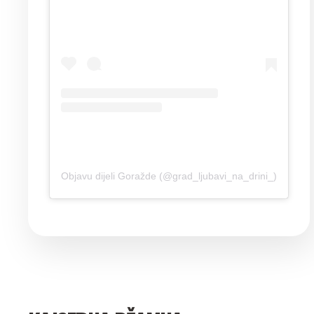
Objavu dijeli Goražde (@grad_ljubavi_na_drini_)