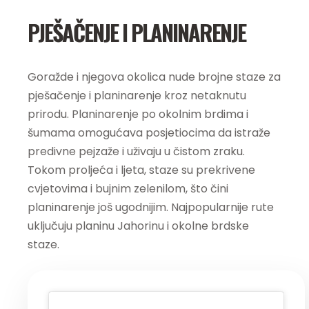
PJEŠAČENJE I PLANINARENJE
Goražde i njegova okolica nude brojne staze za
pješačenje i planinarenje kroz netaknutu
prirodu. Planinarenje po okolnim brdima i
šumama omogućava posjetiocima da istraže
predivne pejzaže i uživaju u čistom zraku.
Tokom proljeća i ljeta, staze su prekrivene
cvjetovima i bujnim zelenilom, što čini
planinarenje još ugodnijim. Najpopularnije rute
uključuju planinu Jahorinu i okolne brdske
staze.