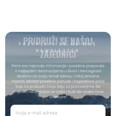
PRIDRUŽI SE NAŠOJ
PRETPLATI SE NA NAŠ
ZAJEDNICI
NEWSLETTER
Primi sve najnovije informacije i posebne preporuke
o najljepšim destinacijama u Bosni i Hercegovini
direktno na svoju email adresu. Otkrij skrivena
mjesta, iskoristi posebne ponude i inspirativne priče
koje će probuditi tvoju želju za putovanjima. Ne
propusti ništa–prijavi se sada i budi dio svake nove
avanture!