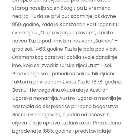
starog naselja sojeničkog tipa iz vremena
neolita. Tuzla se prvi put spominje još davne
950. godine, kada je Konstantin Porfirogenit u
svom djelu „O upravljanju državom“, izričito
naveo Tuzlu pod rimskim nazivom „Salines“ –
grad soli. 1463. godine Tuzla je pala pod vlast
Otomanskog carstva i dobila svoje današnje
ime, koje se izvodi iz turske riječi „tuz“ – sol.
Proizvodnja soli i prihodi od soli su bili ključni
faktori u privrednom životu Tuzle. 1878. godine,
Bosnu i Hercegovinu okupirala je Austro-
Ugarska monarhija. Austro-ugarska morhija je
nastojala da eksploatiše prirodna bogatstva
Bosne i Hercegovine, a jedan od osnovnih
ciljeva bila je upravo tuzlanska so. Prva solana
izgrađena je 1885. godine i predstavljala je